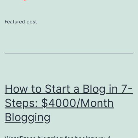
Side
Hustles
Featured post
Ideas
to
Make
$5000
Per
Month
How to Start a Blog in 7-
Steps: $4000/Month
Blogging