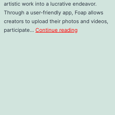
artistic work into a lucrative endeavor.
Through a user-friendly app, Foap allows
creators to upload their photos and videos,
Turn
participate…
Continue reading
Your
Photo
into
Cash:
Post
Images
for
$200/Day