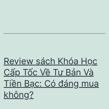
Cách
Kiếm
Tiền
Online:
Mục
Lục
Chi
Review sách Khóa Học
Tiết
Cấp Tốc Về Tư Bản Và
Tiền Bạc: Có đáng mua
không?