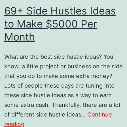
Tư
69+ Side Hustles Ideas
Bản
Và
to Make $5000 Per
Tiền
Month
Bạc:
Có
What are the best side hustle ideas? You
đáng
know, a little project or business on the side
mua
that you do to make some extra money?
không?
Lots of people these days are tuning into
these side hustle ideas as a way to earn
some extra cash. Thankfully, there are a lot
of different side hustle ideas…
Continue
69+
reading