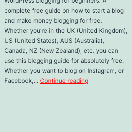
WordPress blogging for beginners: A
complete free guide on how to start a blog
and make money blogging for free.
Whether you’re in the UK (United Kingdom),
US (United States), AUS (Australia),
Canada, NZ (New Zealand), etc. you can
use this blogging guide for absolutely free.
Whether you want to blog on Instagram, or
How
Facebook,…
Continue reading
to
Start
a
Blog
in