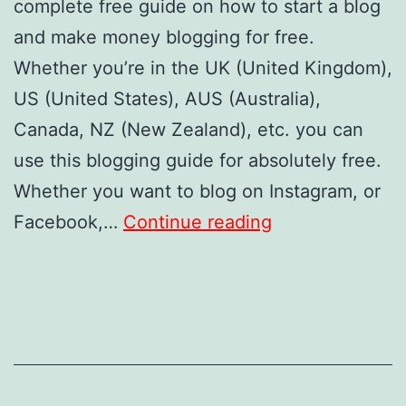
complete free guide on how to start a blog
and make money blogging for free.
Whether you’re in the UK (United Kingdom),
US (United States), AUS (Australia),
Canada, NZ (New Zealand), etc. you can
use this blogging guide for absolutely free.
Whether you want to blog on Instagram, or
How
Facebook,…
Continue reading
to
Start
a
Blog
in
7-