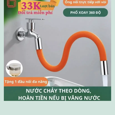
đáng
mua
không?