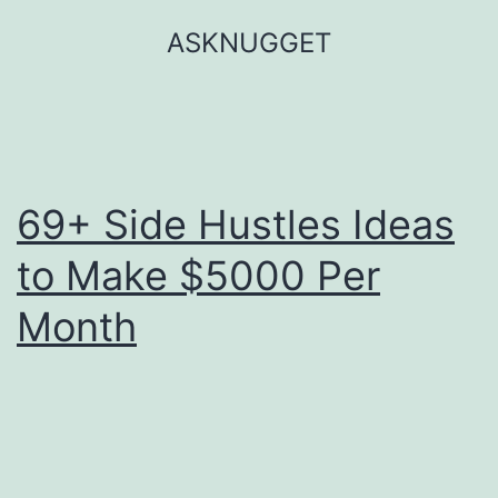
Skip
ASKNUGGET
to
content
69+ Side Hustles Ideas
to Make $5000 Per
Month