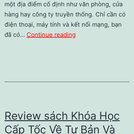
một địa điểm cố định như văn phòng, cửa
hàng hay công ty truyền thống. Chỉ cần có
điện thoại, máy tính và kết nối mạng, bạn
100
đã có…
Continue reading
Cách
Kiếm
Tiền
Online:
Mục
Lục
Chi
Review sách Khóa Học
Tiết
Cấp Tốc Về Tư Bản Và