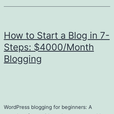
360°
(Tặng
Kèm
Nối
How to Start a Blog in 7-
Đa
Năng)
Steps: $4000/Month
Blogging
WordPress blogging for beginners: A