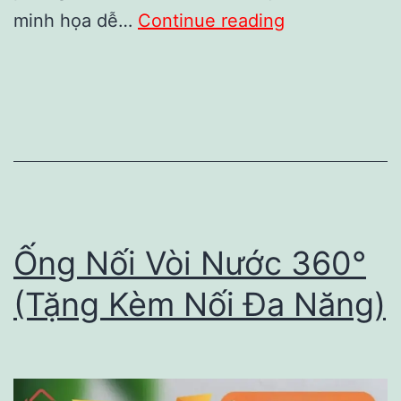
Review
minh họa dễ…
Continue reading
sách
Khóa
Học
Cấp
Tốc
Về
Tư
Ống Nối Vòi Nước 360°
Bản
Và
(Tặng Kèm Nối Đa Năng)
Tiền
Bạc:
Có