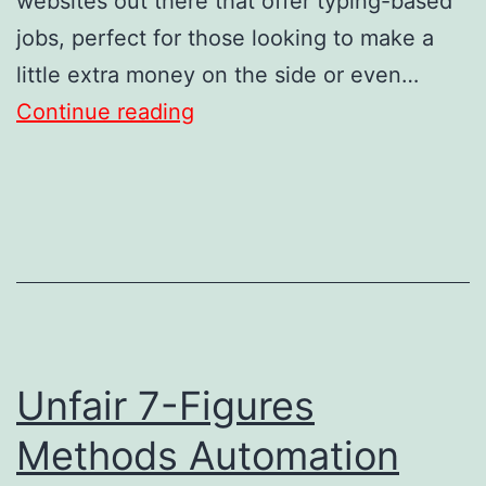
websites out there that offer typing-based
jobs, perfect for those looking to make a
little extra money on the side or even…
Get
Continue reading
Paid
To
Type:
27
Sites
To
Work
Unfair 7-Figures
For
&
Methods Automation
Earn